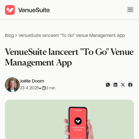
Ope
Blog
VenueSuite lanceert "To Go" Venue Management App
VenueSuite lanceert "To Go" Venue
Management App
Joëlle Doorn
•
23 4 2025
3 min